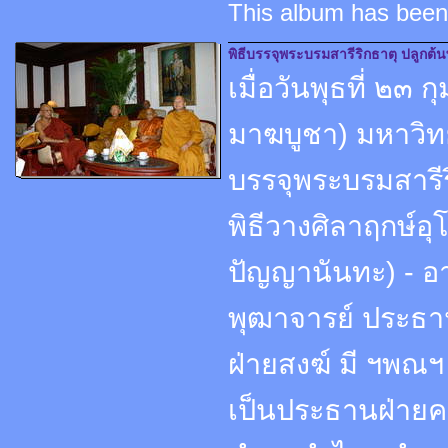
This album has been
พิธีบรรจุพระบรมสารีริกธาตุ ปลูกต
เมื่อวันพุธที่ ๒๓
มาฆบูชา) มหาวิท
บรรจุพระบรมสารีร
พิธีวางศิลาฤกษ์อ
ปัญญานันทะ) - อ
พุฒาจารย์ ประธาน
ฝ่ายสงฆ์ มี ฯพณฯ
เป็นประธานฝ่ายค