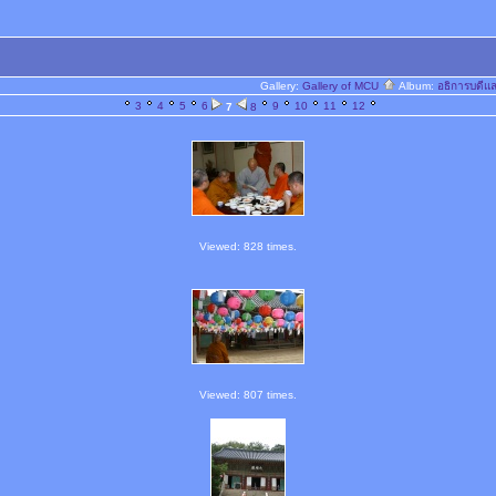
Gallery:
Gallery of MCU
Album:
อธิการบดีแ
3
4
5
6
9
10
11
12
7
8
Viewed: 828 times.
Viewed: 807 times.