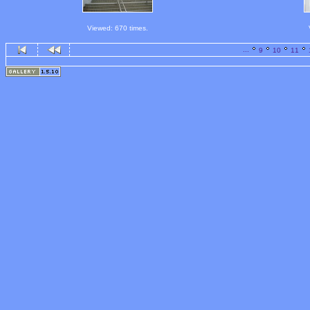
Viewed: 670 times.
...
9
10
11