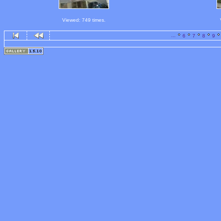
Viewed: 749 times.
...
6
7
8
9