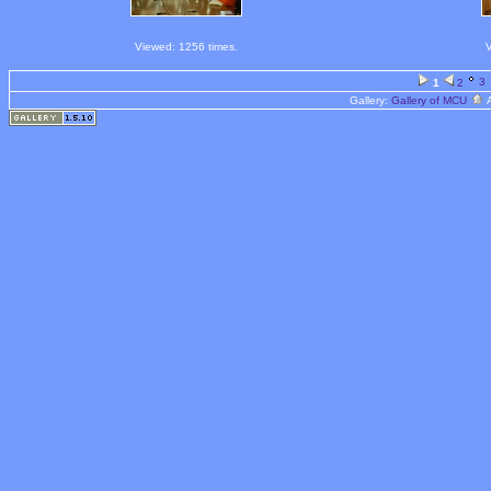
Viewed: 1256 times.
V
3
1
2
Gallery:
Gallery of MCU