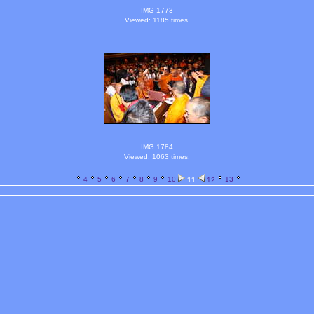
IMG 1773
Viewed: 1185 times.
IMG 1784
Viewed: 1063 times.
4
5
6
7
8
9
10
13
11
12