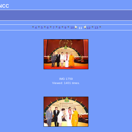
 UNCC
4
5
6
7
8
9
10
13
11
12
IMG 1759
Viewed: 1401 times.